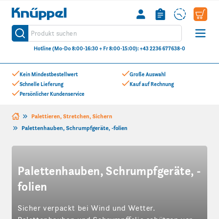
Knüppel
Produkt suchen
Suche
Hotline (Mo-Do 8:00-16:30 + Fr 8:00-15:00): +43 2236 677638-0
Zum Inhalt springen
Kein Mindestbestellwert
Große Auswahl
Schnelle Lieferung
Kauf auf Rechnung
Persönlicher Kundenservice
Palettieren, Stretchen, Sichern
Palettenhauben, Schrumpfgeräte, -folien
Palettenhauben, Schrumpfgeräte, -
folien
Sicher verpackt bei Wind und Wetter.