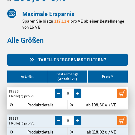
Maximale Ersparnis
Sparen Sie bis zu
117,11 €
pro VE ab einer Bestellmenge
von 16 VE
Alle Größen
TABELLENERGEBNISSE FILTERN?
Produktgrößen
Bestellmenge
Art.-Nr.
Preis *
(Anzahl VE)
19586
Menge um eine VE reduzieren
Menge um eine VE erhöhen
1 Rolle(n)
pro VE
Produktdetails
ab 108,60 € / VE
19587
Menge um eine VE reduzieren
Menge um eine VE erhöhen
1 Rolle(n)
pro VE
Produktdetails
ab 118,02 € / VE