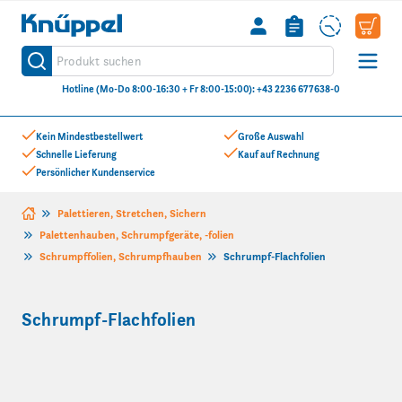
Knüppel
Produkt suchen
Suche
Hotline (Mo-Do 8:00-16:30 + Fr 8:00-15:00): +43 2236 677638-0
Zum Inhalt springen
Kein Mindestbestellwert
Große Auswahl
Schnelle Lieferung
Kauf auf Rechnung
Persönlicher Kundenservice
Palettieren, Stretchen, Sichern
Palettenhauben, Schrumpfgeräte, -folien
Schrumpffolien, Schrumpfhauben
Schrumpf-Flachfolien
Schrumpf-Flachfolien