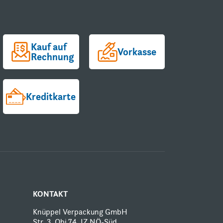
Kauf auf
Vorkasse
Rechnung
Kreditkarte
KONTAKT
Knüppel Verpackung GmbH
Str. 3, Obj.74, IZ NÖ-Süd