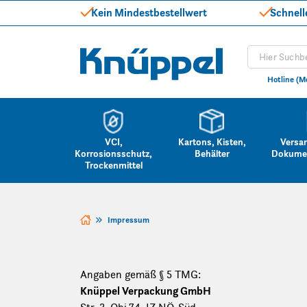
Kein Mindestbestellwert
Schnell
Produkt suc
Knüppel
Hotline (M
VCI,
Kartons, Kisten,
Versa
Korrosionsschutz,
Behälter
Dokume
Trockenmittel
Zum Inhalt springen
Impressum
Angaben gemäß § 5 TMG:
Knüppel Verpackung GmbH