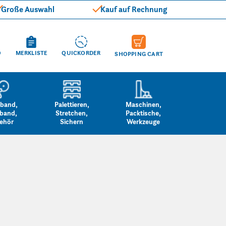
Große Auswahl
Kauf auf Rechnung
O
MERKLISTE
QUICKORDER
SHOPPING CART
band,
Palettieren,
Maschinen,
band,
Stretchen,
Packtische,
ehör
Sichern
Werkzeuge