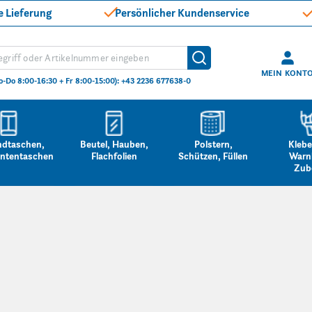
e Lieferung
Persönlicher Kundenservice
hen
Suche
MEIN KONT
o-Do 8:00-16:30 + Fr 8:00-15:00): +43 2236 677638-0
ndtaschen,
Beutel, Hauben,
Polstern,
Klebe
ntentaschen
Flachfolien
Schützen, Füllen
Warn
Zub