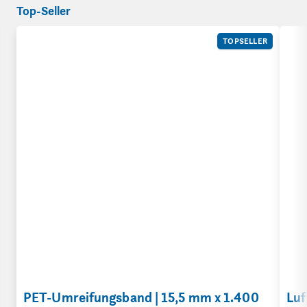
Top-Seller
PET-Umreifungsband | 15,5 mm x 1.400 lfm | 5.022 N | Art. 3
Luft
TOPSELLER
PET-Umreifungsband | 15,5 mm x 1.400
Luf