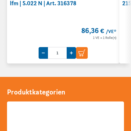
lfm | 5.022 N | Art. 316378
215
86,36 €
/VE*
1 VE = 1 Rolle(n)
Menge um eine VE reduzieren
VE
Menge um eine VE erhöhen
Produktkategorien