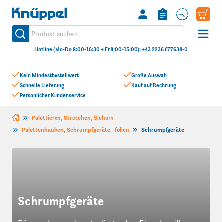
Knüppel
Produkt suchen
Suche
Hotline (Mo-Do 8:00-16:30 + Fr 8:00-15:00): +43 2236 677638-0
Zum Inhalt springen
Kein Mindestbestellwert
Große Auswahl
Schnelle Lieferung
Kauf auf Rechnung
Persönlicher Kundenservice
Palettieren, Stretchen, Sichern
Palettenhauben, Schrumpfgeräte, -folien
Schrumpfgeräte
Schrumpfgeräte