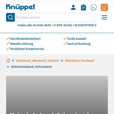
Knüppel
Produkt suchen
Suche
Hotline (Mo-Do 8:00-16:30 + Fr 8:00-15:00): +43 2236 677638-0
Zum Inhalt springen
Kein Mindestbestellwert
Große Auswahl
Schnelle Lieferung
Kauf auf Rechnung
Persönlicher Kundenservice
Klebeband, Warnband, Zubehör
Klebeband, Packband
Sicherheitsband, Schutzband