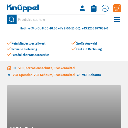
Knüppel
Produkt suchen
Suche
Hotline (Mo-Do 8:00-16:30 + Fr 8:00-15:00): +43 2236 677638-0
Zum Inhalt springen
Kein Mindestbestellwert
Große Auswahl
Schnelle Lieferung
Kauf auf Rechnung
Persönlicher Kundenservice
VCI, Korrosionsschutz, Trockenmittel
VCI-Spender, VCI-Schaum, Trockenmittel
VCI-Schaum