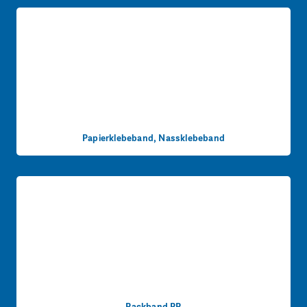
Papierklebeband, Nassklebeband
Packband PP