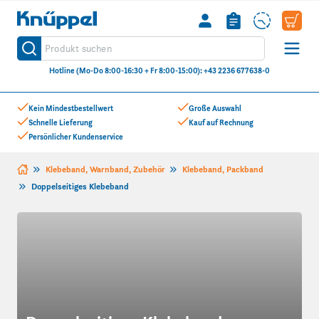
Knüppel
Produkt suchen
Suche
Hotline (Mo-Do 8:00-16:30 + Fr 8:00-15:00): +43 2236 677638-0
Zum Inhalt springen
Kein Mindestbestellwert
Große Auswahl
Schnelle Lieferung
Kauf auf Rechnung
Persönlicher Kundenservice
Klebeband, Warnband, Zubehör
Klebeband, Packband
Doppelseitiges Klebeband