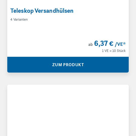
Teleskop Versandhülsen
4 Varianten
6,37 €
/VE
*
ab
1 VE = 10 Stück
ZUM PRODUKT
Trapezverpackungen, 1-wellig, für Kurierdienste und Deutsc