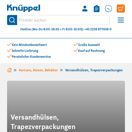
Knüppel
Produkt suchen
Suche
Hotline (Mo-Do 8:00-16:30 + Fr 8:00-15:00): +43 2236 677638-0
Zum Inhalt springen
Kein Mindestbestellwert
Große Auswahl
Schnelle Lieferung
Kauf auf Rechnung
Persönlicher Kundenservice
Kartons, Kisten, Behälter
Versandhülsen, Trapezverpackungen
Versandhülsen,
Trapezverpackungen