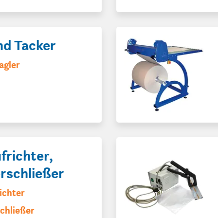
nd Tacker
agler
frichter,
rschließer
ichter
chließer