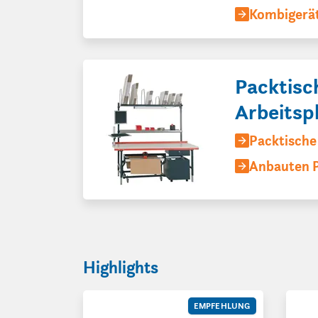
Kombigerä
Packtisc
Arbeitsp
Packtische 
Anbauten 
Highlights
Impuls-Schweißgerät ECO-Sealer | Nahtlänge 
Avvol
EMPFEHLUNG