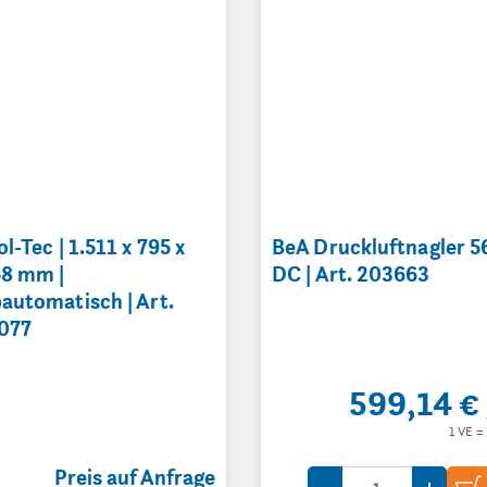
l-Tec | 1.511 x 795 x
BeA Druckluftnagler 5
58 mm |
DC | Art. 203663
automatisch | Art.
077
599,14 €
1 VE = 
Preis auf Anfrage