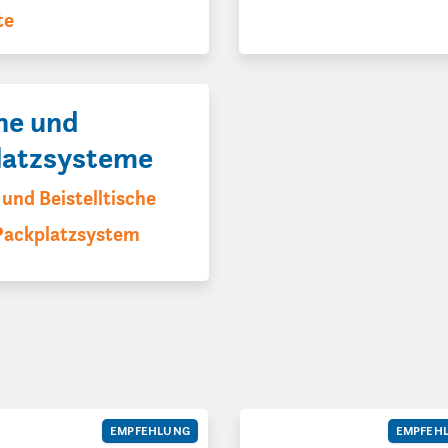
te
he und
latzsysteme
und Beistelltische
Packplatzsystem
300 mm | Nahtbreite 2 mm | Art. 160593
-Tec | 1.511 x 795 x 1.358 mm | halbautomatisch | Art. 188077
BeA Druckluftnagler 567 DC 
EMPFEHLUNG
EMPFEH