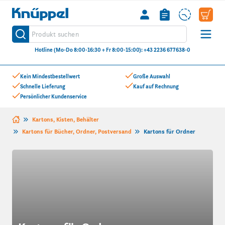
Knüppel
Produkt suchen
Suche
Hotline (Mo-Do 8:00-16:30 + Fr 8:00-15:00): +43 2236 677638-0
Zum Inhalt springen
Kein Mindestbestellwert
Große Auswahl
Schnelle Lieferung
Kauf auf Rechnung
Persönlicher Kundenservice
Kartons, Kisten, Behälter
Kartons für Bücher, Ordner, Postversand
Kartons für Ordner