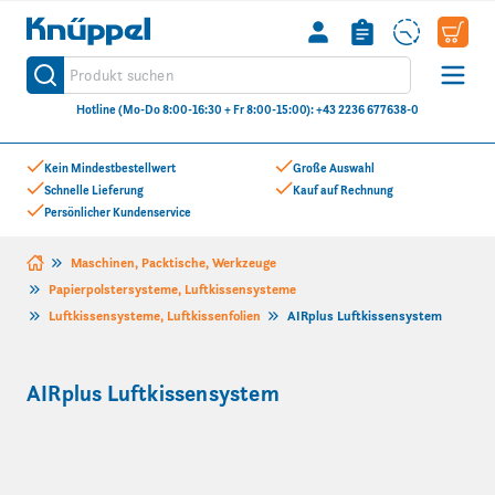
Knüppel
Produkt suchen
Suche
Hotline (Mo-Do 8:00-16:30 + Fr 8:00-15:00): +43 2236 677638-0
Zum Inhalt springen
Kein Mindestbestellwert
Große Auswahl
Schnelle Lieferung
Kauf auf Rechnung
Persönlicher Kundenservice
Maschinen, Packtische, Werkzeuge
Papierpolstersysteme, Luftkissensysteme
Luftkissensysteme, Luftkissenfolien
AIRplus Luftkissensystem
AIRplus Luftkissensystem