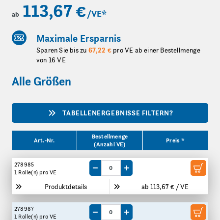
113,67 €
/VE
*
ab
Maximale Ersparnis
Sparen Sie bis zu
67,22 €
pro VE ab einer Bestellmenge
von 16 VE
Alle Größen
TABELLENERGEBNISSE FILTERN?
Produktgrößen
Bestellmenge
Art.-Nr.
Preis *
(Anzahl VE)
278985
Menge um eine VE reduzieren
Menge um eine VE erhöhen
1 Rolle(n)
pro VE
Produktdetails
ab 113,67 € / VE
278987
Menge um eine VE reduzieren
Menge um eine VE erhöhen
1 Rolle(n)
pro VE