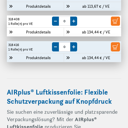
Produktdetails
ab 113,67 € / VE
318408
Menge um eine VE reduzieren
Menge um eine VE erhöhen
1 Rolle(n)
pro VE
Produktdetails
ab 134,44 € / VE
318416
Menge um eine VE reduzieren
Menge um eine VE erhöhen
1 Rolle(n)
pro VE
Produktdetails
ab 134,44 € / VE
AIRplus® Luftkissenfolie: Flexible
Schutzverpackung auf Knopfdruck
Sie suchen eine zuverlässige und platzsparende
Verpackungslösung? Mit der
AIRplus®
Luftkissenfolie
produzieren Sie