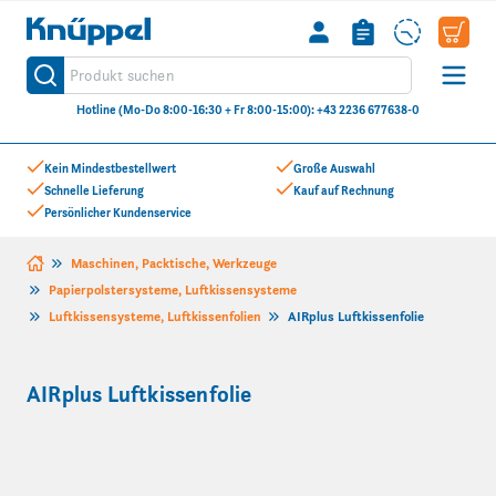
Knüppel
Produkt suchen
Suche
Hotline (Mo-Do 8:00-16:30 + Fr 8:00-15:00): +43 2236 677638-0
Zum Inhalt springen
Kein Mindestbestellwert
Große Auswahl
Schnelle Lieferung
Kauf auf Rechnung
Persönlicher Kundenservice
Maschinen, Packtische, Werkzeuge
Papierpolstersysteme, Luftkissensysteme
Luftkissensysteme, Luftkissenfolien
AIRplus Luftkissenfolie
AIRplus Luftkissenfolie