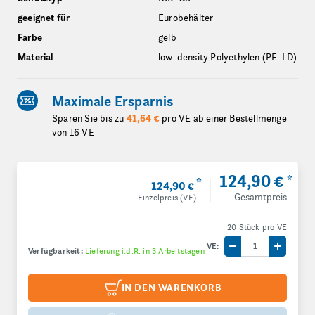
geeignet für
Eurobehälter
Farbe
gelb
Material
low-density Polyethylen (PE-LD)
Maximale Ersparnis
Sparen Sie bis zu
41,64 €
pro VE ab einer Bestellmenge
von 16 VE
124,90 €
*
*
124,90 €
Gesamtpreis
Einzelpreis (VE)
20 Stück pro VE
VE:
Verfügbarkeit:
Lieferung i.d.R. in 3 Arbeitstagen
Menge um eine V
Menge 
IN DEN WARENKORB