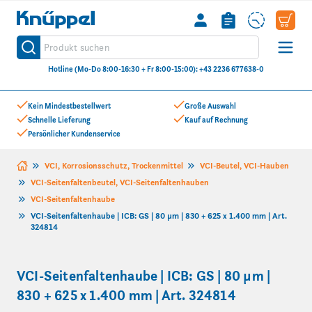
Knüppel
Produkt suchen
Suche
Hotline (Mo-Do 8:00-16:30 + Fr 8:00-15:00): +43 2236 677638-0
Zum Inhalt springen
Kein Mindestbestellwert
Große Auswahl
Schnelle Lieferung
Kauf auf Rechnung
Persönlicher Kundenservice
VCI, Korrosionsschutz, Trockenmittel
VCI-Beutel, VCI-Hauben
VCI-Seitenfaltenbeutel, VCI-Seitenfaltenhauben
VCI-Seitenfaltenhaube
VCI-Seitenfaltenhaube | ICB: GS | 80 µm | 830 + 625 x 1.400 mm | Art.
324814
VCI-Seitenfaltenhaube | ICB: GS | 80 µm |
830 + 625 x 1.400 mm | Art. 324814