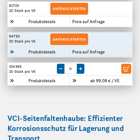
81705
ANFRAGE STARTEN
20 Stück
pro VE
Produktdetails
Preis auf Anfrage
94793
ANFRAGE STARTEN
20 Stück
pro VE
Produktdetails
Preis auf Anfrage
324369
Menge um eine VE reduzieren
Menge um eine VE erhöhen
20 Stück
pro VE
Produktdetails
ab 99,08 € / VE
VCI-Seitenfaltenhaube: Effizienter
Korrosionsschutz für Lagerung und
Transport