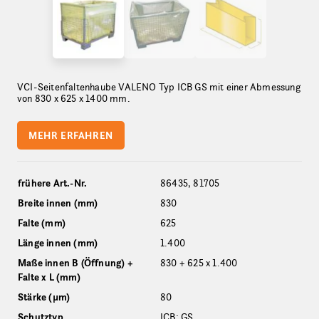
VCI-Seitenfaltenhaube VALENO Typ ICB GS mit einer Abmessung
von 830 x 625 x 1400 mm.
MEHR ERFAHREN
frühere Art.-Nr.
86435, 81705
Breite innen (mm)
830
Falte (mm)
625
Länge innen (mm)
1.400
Maße innen B (Öffnung) +
830 + 625 x 1.400
Falte x L (mm)
Stärke (µm)
80
Schutztyp
ICB: GS