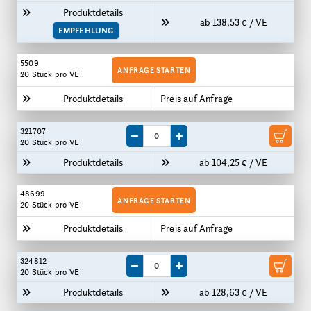
Produktdetails
ab 138,53 € / VE
EMPFEHLUNG
5509
ANFRAGE STARTEN
20 Stück
pro VE
Produktdetails
Preis auf Anfrage
321707
Menge um eine VE reduzieren
Menge um eine VE erhöhen
20 Stück
pro VE
Produktdetails
ab 104,25 € / VE
48699
ANFRAGE STARTEN
20 Stück
pro VE
Produktdetails
Preis auf Anfrage
324812
Menge um eine VE reduzieren
Menge um eine VE erhöhen
20 Stück
pro VE
Produktdetails
ab 128,63 € / VE