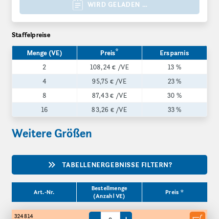
WIRD GELADEN …
Staffelpreise
*
Menge (VE)
Preis
Ersparnis
2
108,24 €
/VE
13 %
4
95,75 €
/VE
23 %
8
87,43 €
/VE
30 %
16
83,26 €
/VE
33 %
Weitere Größen
TABELLENERGEBNISSE FILTERN?
Produktgrößen
Bestellmenge
Art.-Nr.
Preis *
(Anzahl VE)
324814