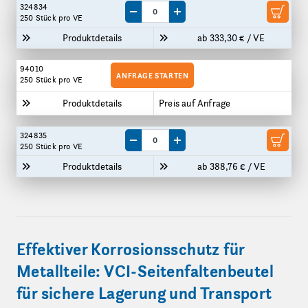
324834
Menge um eine VE reduzieren
Menge um eine VE erhöhen
250 Stück
pro VE
Produktdetails
ab 333,30 € / VE
94010
ANFRAGE STARTEN
250 Stück
pro VE
Produktdetails
Preis auf Anfrage
324835
Menge um eine VE reduzieren
Menge um eine VE erhöhen
250 Stück
pro VE
Produktdetails
ab 388,76 € / VE
Effektiver Korrosionsschutz für
Metallteile: VCI-Seitenfaltenbeutel
für sichere Lagerung und Transport