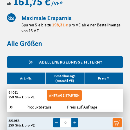
161,75 €
/VE
*
ab
Maximale Ersparnis
Sparen Sie bis zu
198,31 €
pro VE ab einer Bestellmenge
von 16 VE
Alle Größen
TABELLENERGEBNISSE FILTERN?
Produktgrößen
Bestellmenge
Art.-Nr.
Preis *
(Anzahl VE)
94011
ANFRAGE STARTEN
250 Stück
pro VE
Produktdetails
Preis auf Anfrage
323953
Menge um eine VE reduzieren
Menge um eine VE erhöhen
250 Stück
pro VE