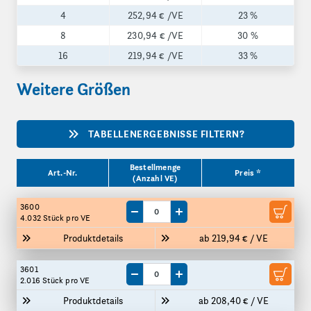
4
252,94 €
/VE
23 %
8
230,94 €
/VE
30 %
16
219,94 €
/VE
33 %
Weitere Größen
TABELLENERGEBNISSE FILTERN?
Produktgrößen
Bestellmenge
Art.-Nr.
Preis *
(Anzahl VE)
3600
Menge um eine VE reduzieren
Menge um eine VE erhöhen
4.032 Stück
pro VE
Produktdetails
ab 219,94 € / VE
3601
Menge um eine VE reduzieren
Menge um eine VE erhöhen
2.016 Stück
pro VE
Produktdetails
ab 208,40 € / VE