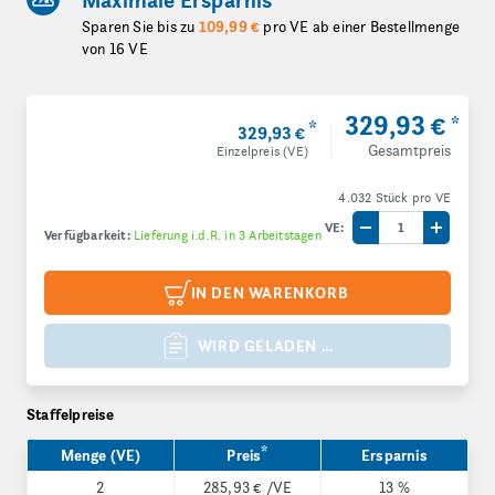
Maximale Ersparnis
Sparen Sie bis zu
109,99 €
pro VE ab einer Bestellmenge
von 16 VE
329,93 €
*
*
329,93 €
Gesamtpreis
Einzelpreis (VE)
4.032 Stück pro VE
VE:
Verfügbarkeit:
Lieferung i.d.R. in 3 Arbeitstagen
Menge um eine V
Menge 
IN DEN WARENKORB
WIRD GELADEN …
Staffelpreise
*
Menge (VE)
Preis
Ersparnis
2
285,93 €
/VE
13 %