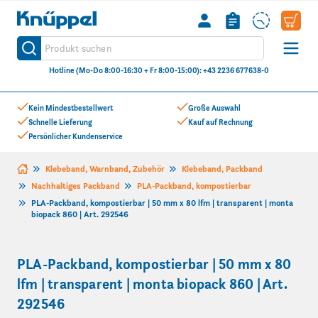
Knüppel
Produkt suchen
Suche
Hotline (Mo-Do 8:00-16:30 + Fr 8:00-15:00): +43 2236 677638-0
Zum Inhalt springen
Kein Mindestbestellwert
Große Auswahl
Schnelle Lieferung
Kauf auf Rechnung
Persönlicher Kundenservice
Klebeband, Warnband, Zubehör
Klebeband, Packband
Nachhaltiges Packband
PLA-Packband, kompostierbar
PLA-Packband, kompostierbar | 50 mm x 80 lfm | transparent | monta
biopack 860 | Art. 292546
PLA-Packband, kompostierbar | 50 mm x 80
lfm | transparent | monta biopack 860 | Art.
292546