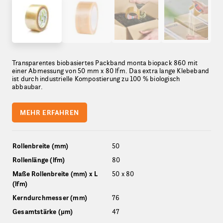
Transparentes biobasiertes Packband monta biopack 860 mit
einer Abmessung von 50 mm x 80 lfm. Das extra lange Klebeband
ist durch industrielle Kompostierung zu 100 % biologisch
abbaubar.
MEHR ERFAHREN
Rollenbreite (mm)
50
Rollenlänge (lfm)
80
Maße Rollenbreite (mm) x L
50 x 80
(lfm)
Kerndurchmesser (mm)
76
Gesamtstärke (µm)
47