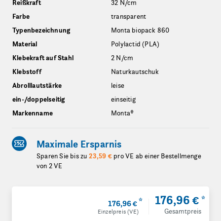
Reißkraft
32 N/cm
Farbe
transparent
Typenbezeichnung
Monta biopack 860
Material
Polylactid (PLA)
Klebekraft auf Stahl
2 N/cm
Klebstoff
Naturkautschuk
Abrolllautstärke
leise
ein-/doppelseitig
einseitig
Markenname
Monta®
Maximale Ersparnis
Sparen Sie bis zu
23,59 €
pro VE ab einer Bestellmenge
von 2 VE
176,96 €
*
*
176,96 €
Gesamtpreis
Einzelpreis (VE)