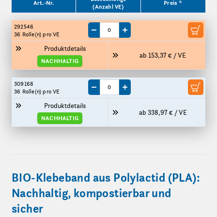
Art.-Nr.
Preis *
(Anzahl VE)
292546
Menge um eine VE reduzieren
Menge um eine VE erhöhen
36 Rolle(n)
pro VE
Produktdetails
ab 153,37 € / VE
NACHHALTIG
309168
Menge um eine VE reduzieren
Menge um eine VE erhöhen
36 Rolle(n)
pro VE
Produktdetails
ab 338,97 € / VE
NACHHALTIG
BIO-Klebeband aus Polylactid (PLA):
Nachhaltig, kompostierbar und
sicher