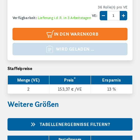
36 Rolle(n) pro VE
VE:
Verfügbarkeit:
Lieferung i.d.R. in 3 Arbeitstagen
Menge um eine V
Menge 
IN DEN WARENKORB
WIRD GELADEN …
Staffelpreise
*
Menge (VE)
Preis
Ersparnis
2
153,37 €
/VE
13 %
Weitere Größen
TABELLENERGEBNISSE FILTERN?
Produktgrößen
Bestellmenge