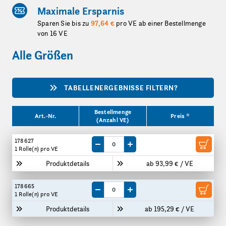
Maximale Ersparnis
Sparen Sie bis zu
97,64 €
pro VE ab einer Bestellmenge
von 16 VE
Alle Größen
TABELLENERGEBNISSE FILTERN?
Produktgrößen
Bestellmenge
Art.-Nr.
Preis *
(Anzahl VE)
178627
Menge um eine VE reduzieren
Menge um eine VE erhöhen
1 Rolle(n)
pro VE
Produktdetails
ab 93,99 € / VE
178665
Menge um eine VE reduzieren
Menge um eine VE erhöhen
1 Rolle(n)
pro VE
Produktdetails
ab 195,29 € / VE