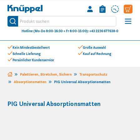
Knüppel
Produkt suchen
Suche
Hotline (Mo-Do 8:00-16:30 + Fr 8:00-15:00): +43 2236 677638-0
Zum Inhalt springen
Kein Mindestbestellwert
Große Auswahl
Schnelle Lieferung
Kauf auf Rechnung
Persönlicher Kundenservice
Palettieren, Stretchen, Sichern
Transportschutz
Absorptionsmatten
PIG Universal Absorptionsmatten
PIG Universal Absorptionsmatten