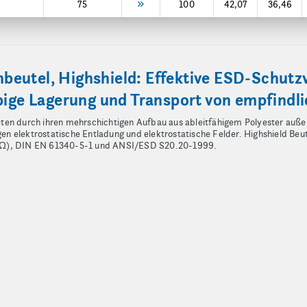
75
100
42,07
36,46
beutel, Highshield: Effektive ESD-Schut
ebige Lagerung und Transport von empfind
ten durch ihren mehrschichtigen Aufbau aus ableitfähigem Polyester außen
gegen elektrostatische Entladung und elektrostatische Felder. Highshield B
 (Ω), DIN EN 61340-5-1 und ANSI/ESD S20.20-1999.