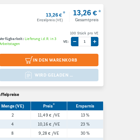
13,26 €
*
*
13,26 €
Gesamtpreis
Einzelpreis (VE)
100 Stück pro VE
Verfügbarkeit:
Lieferung i.d.R. in 3
VE:
Arbeitstagen
Menge um eine VE reduzieren
Menge um eine VE e
IN DEN WARENKORB
WIRD GELADEN …
affelpreise
*
Menge (VE)
Preis
Ersparnis
2
11,49 €
/VE
13 %
4
10,16 €
/VE
23 %
8
9,28 €
/VE
30 %