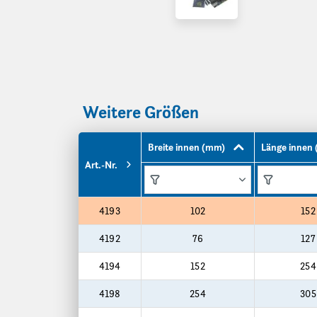
Weitere Größen
Breite innen (mm)
Länge innen
Art.-Nr.
Funktionen
Funktionen
Produktgrößen
4193
102
152
4192
76
127
4194
152
254
4198
254
305