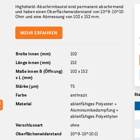
Highshield-Abschirmbeutel sind permanent abschirmend
und haben einen Oberflächenwiderstand von 10^9-10^10
Ohm und eine Abmessung von 102 x 152 mm.
MEHR ERFAHREN
Breite innen (mm)
102
Länge innen (mm)
152
Maße innen B (Öffnung)
102 x 152
x L (mm)
Stärke (µm)
75
St
Farbe
anthrazit
Material
ableitfähiges Polyester +
Aluminiumbedampfung +
ableitfähiges Polyethylen
Verschlussart
ohne
Oberflächenwiderstand
10^9-10^10 Ω