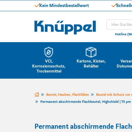
Kein Mindestbestellwert
Schnell
Produkt suc
Knüppel
Hotline (M
VCI,
Kartons, Kisten,
Versa
Korrosionsschutz,
Behälter
Dokume
Trockenmittel
Zum Inhalt springen
Beutel, Hauben, Flachfolien
Beutel mit Schutz vor
Permanent abschirmende Flachbeutel, Highshield | 75 µm |
Permanent abschirmende Flachbe