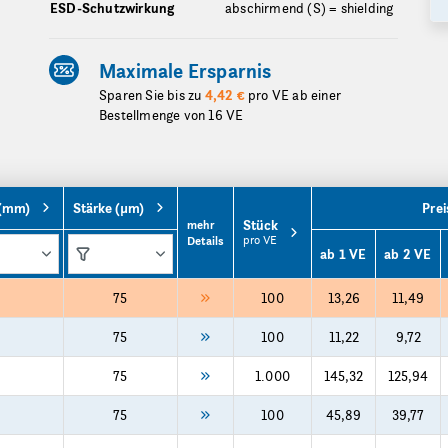
ESD-Schutzwirkung
abschirmend (S) = shielding
Maximale Ersparnis
Sparen Sie bis zu
4,42 €
pro VE ab einer
Bestellmenge von 16 VE
 (mm)
Stärke (µm)
Prei
Stück
mehr
pro VE
Details
ab 1 VE
ab 2 VE
75
100
13,26
11,49
75
100
11,22
9,72
75
1.000
145,32
125,94
75
100
45,89
39,77