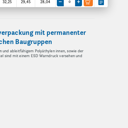
32,25
29,45
28,04
Menge um eine VE reduzieren
Menge um eine VE erhöhen
zverpackung mit permanenter
lichen Baugruppen
 und ableitfähigem Polyäthylen innen, sowie der
eutel sind mit einem ESD Warndruck versehen und