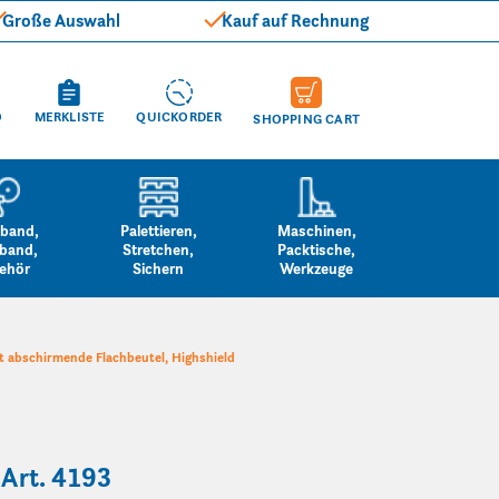
Große Auswahl
Kauf auf Rechnung
O
MERKLISTE
QUICKORDER
SHOPPING CART
band,
Palettieren,
Maschinen,
band,
Stretchen,
Packtische,
ehör
Sichern
Werkzeuge
 abschirmende Flachbeutel, Highshield
 Art. 4193