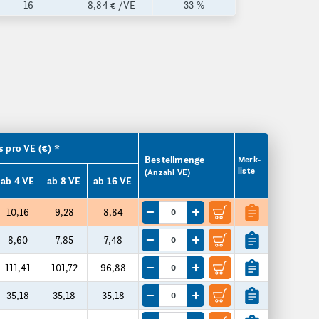
16
8,84 €
/VE
33 %
s pro VE (€) *
Bestellmenge
Merk­
liste
(Anzahl VE)
ab 4 VE
ab 8 VE
ab 16 VE
10,16
9,28
8,84
Menge um eine VE reduzieren
Menge um eine VE erhöhen
8,60
7,85
7,48
Menge um eine VE reduzieren
Menge um eine VE erhöhen
111,41
101,72
96,88
Menge um eine VE reduzieren
Menge um eine VE erhöhen
35,18
35,18
35,18
Menge um eine VE reduzieren
Menge um eine VE erhöhen