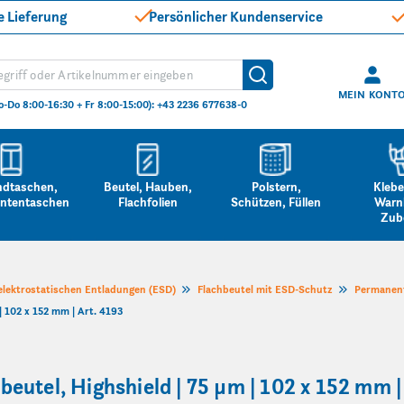
e Lieferung
Persönlicher Kundenservice
hen
Suche
MEIN KONT
o-Do 8:00-16:30 + Fr 8:00-15:00): +43 2236 677638-0
ndtaschen,
Beutel, Hauben,
Polstern,
Klebe
ntentaschen
Flachfolien
Schützen, Füllen
Warn
Zub
 elektrostatischen Entladungen (ESD)
Flachbeutel mit ESD-Schutz
Permanent
 102 x 152 mm | Art. 4193
utel, Highshield | 75 µm | 102 x 152 mm |