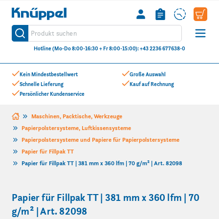
Knüppel
Produkt suchen
Suche
Hotline (Mo-Do 8:00-16:30 + Fr 8:00-15:00): +43 2236 677638-0
Zum Inhalt springen
Kein Mindestbestellwert
Große Auswahl
Schnelle Lieferung
Kauf auf Rechnung
Persönlicher Kundenservice
Maschinen, Packtische, Werkzeuge
Papierpolstersysteme, Luftkissensysteme
Papierpolstersysteme und Papiere für Papierpolstersysteme
Papier für Fillpak TT
Papier für Fillpak TT | 381 mm x 360 lfm | 70 g/m² | Art. 82098
Papier für Fillpak TT | 381 mm x 360 lfm | 70
g/m² | Art. 82098