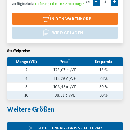
VE:
Verfügbarkeit:
Lieferung i.d.R. in 3 Arbeitstagen
Menge um eine V
Menge 
IN DEN WARENKORB
WIRD GELADEN …
Staffelpreise
*
Menge (VE)
Preis
Ersparnis
2
128,07 €
/VE
13 %
4
113,29 €
/VE
23 %
8
103,43 €
/VE
30 %
16
98,51 €
/VE
33 %
Weitere Größen
TABELLENERGEBNISSE FILTERN?