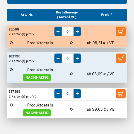
Produktgrößen
Bestellmenge
Art.-Nr.
Preis *
(Anzahl VE)
82098
Menge um eine VE reduzieren
Menge um eine VE erhöhen
2 Karton(s)
pro VE
Produktdetails
ab 98,51 € / VE
162790
Menge um eine VE reduzieren
Menge um eine VE erhöhen
2 Karton(s)
pro VE
Produktdetails
ab 63,09 € / VE
NACHHALTIG
337399
Menge um eine VE reduzieren
Menge um eine VE erhöhen
2 Karton(s)
pro VE
Produktdetails
ab 99,63 € / VE
NACHHALTIG