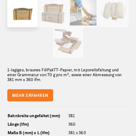
1-lagiges, braunes FillPakTT-Papier, mit Leporellofaltung und
einer Grammatur von 70 g pro m², sowie einer Abmessung von
381 mm x 360 lfm.
MEHR ERFAHREN
Bahnbreite ungefaltet (mm)
381
Länge (lfm)
360
Maße B (mm) x L (lfm)
381 x 360