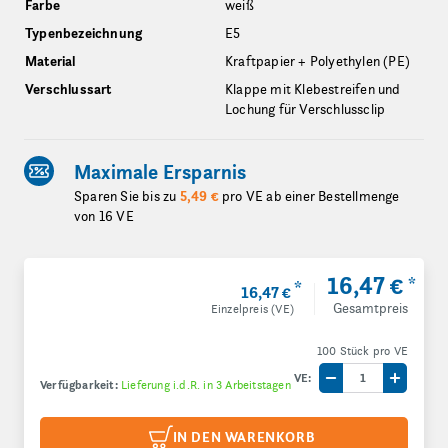
Farbe
weiß
Typenbezeichnung
E5
Material
Kraftpapier + Polyethylen (PE)
Verschlussart
Klappe mit Klebestreifen und
Lochung für Verschlussclip
Maximale Ersparnis
Sparen Sie bis zu
5,49 €
pro VE ab einer Bestellmenge
von 16 VE
16,47 €
*
*
16,47 €
Gesamtpreis
Einzelpreis (VE)
100 Stück pro VE
VE:
Verfügbarkeit:
Lieferung i.d.R. in 3 Arbeitstagen
Menge um eine V
Menge 
IN DEN WARENKORB