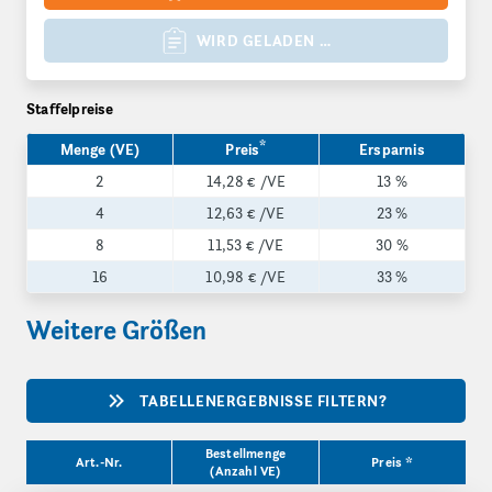
WIRD GELADEN …
Staffelpreise
*
Menge (VE)
Preis
Ersparnis
2
14,28 €
/VE
13 %
4
12,63 €
/VE
23 %
8
11,53 €
/VE
30 %
16
10,98 €
/VE
33 %
Weitere Größen
TABELLENERGEBNISSE FILTERN?
Produktgrößen
Bestellmenge
Art.-Nr.
Preis *
(Anzahl VE)