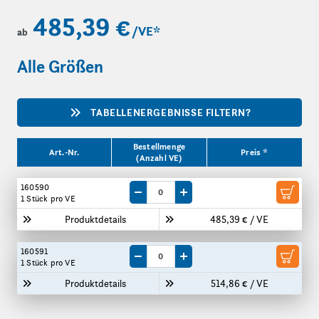
485,39 €
/VE
*
ab
Alle Größen
TABELLENERGEBNISSE FILTERN?
Produktgrößen
Bestellmenge
Art.-Nr.
Preis *
(Anzahl VE)
160590
Menge um eine VE reduzieren
Menge um eine VE erhöhen
1 Stück
pro VE
Produktdetails
485,39 € / VE
160591
Menge um eine VE reduzieren
Menge um eine VE erhöhen
1 Stück
pro VE
Produktdetails
514,86 € / VE