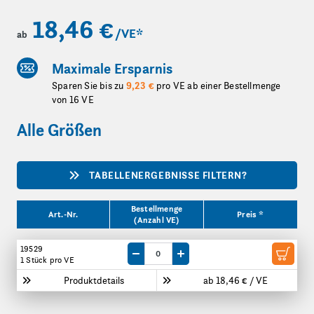
18,46 €
/VE
*
ab
Maximale Ersparnis
Sparen Sie bis zu
9,23 €
pro VE ab einer Bestellmenge
von 16 VE
Alle Größen
TABELLENERGEBNISSE FILTERN?
Produktgrößen
Bestellmenge
Art.-Nr.
Preis *
(Anzahl VE)
19529
Menge um eine VE reduzieren
Menge um eine VE erhöhen
1 Stück
pro VE
Produktdetails
ab 18,46 € / VE