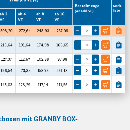
Preis pro VE (€) *
Bestellmenge
Merk­
liste
(Anzahl VE)
ab 2
ab 4
ab 8
ab 16
VE
VE
VE
VE
308,20
272,64
248,93
237,08
Menge um eine VE reduzieren
Menge um eine VE e
216,64
191,64
174,98
166,65
Menge um eine VE reduzieren
Menge um eine VE e
127,37
112,67
102,88
97,98
Menge um eine VE reduzieren
Menge um eine VE e
196,54
173,85
158,73
151,18
Menge um eine VE reduzieren
Menge um eine VE e
145,03
128,29
117,14
111,56
Menge um eine VE reduzieren
Menge um eine VE e
ortboxen mit GRANBY BOX-