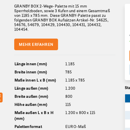
GRANBY BOX 2-Wege-Palette mit 15 mm
Sperrholzboden, sowie 3 Kufen und einem Gesamtmaß
von 1185 x 785 mm. Diese GRANBY-Palette passt zu
folgenden GRANBY BOX Aufsätzen Artikel-Nr. 54625,
54676, 54679, 104429, 104430, 104431, 104432,
104454.
MEHR ERFAHREN
Länge innen (mm)
1.185
Breite innen (mm)
785
Maße innen L x B (mm)
1.185 x 785
St
Länge außen (mm)
1.200
Breite außen (mm)
800
Höhe außen (mm)
115
Maße außen L x B x H
1.200 x 800 x 115
(mm)
Palettenformat
EURO-Maß