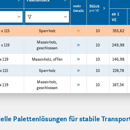
Palettendeck
Stück
mehr
pro VE
Details
ab 1
VE
 x 115
Sperrholz
10
355,62
Massivholz,
 x 119
10
249,98
geschlossen
x 119
Massivholz, offen
10
146,98
x 115
Sperrholz
10
226,78
Massivholz,
x 119
10
167,34
geschlossen
lle Palettenlösungen für stabile Transp