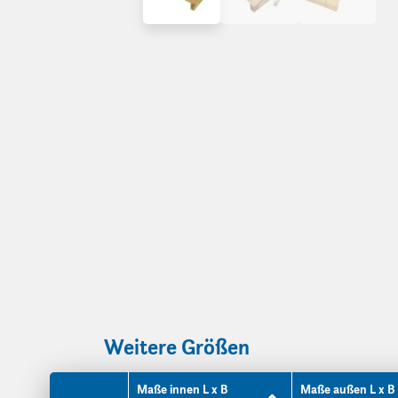
Weitere Größen
Maße innen L x B
Maße außen L x B