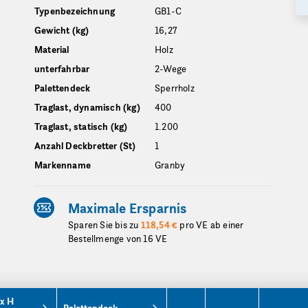
Typenbezeichnung
GB1-C
Gewicht (kg)
16,27
Material
Holz
unterfahrbar
2-Wege
Palettendeck
Sperrholz
Traglast, dynamisch (kg)
400
Traglast, statisch (kg)
1.200
Anzahl Deckbretter (St)
1
Markenname
Granby
Maximale Ersparnis
Sparen Sie bis zu
118,54 €
pro VE ab einer
Bestellmenge von 16 VE
 x H