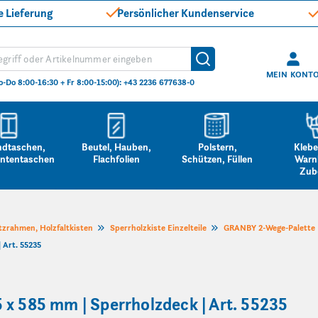
e Lieferung
Persönlicher Kundenservice
hen
Suche
MEIN KONT
o-Do 8:00-16:30 + Fr 8:00-15:00): +43 2236 677638-0
ndtaschen,
Beutel, Hauben,
Polstern,
Klebe
ntentaschen
Flachfolien
Schützen, Füllen
Warn
Zub
tzrahmen, Holzfaltkisten
Sperrholzkiste Einzelteile
GRANBY 2-Wege-Palette
 Art. 55235
x 585 mm | Sperrholzdeck | Art. 55235