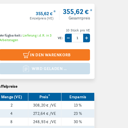
355,62 €
*
*
355,62 €
Gesamtpreis
Einzelpreis (VE)
10 Stück pro VE
Verfügbarkeit:
Lieferung i.d.R. in 3
VE:
Arbeitstagen
Menge um eine VE reduzieren
Menge um eine VE e
IN DEN WARENKORB
WIRD GELADEN …
affelpreise
*
Menge (VE)
Preis
Ersparnis
2
308,20 €
/VE
13 %
4
272,64 €
/VE
23 %
8
248,93 €
/VE
30 %