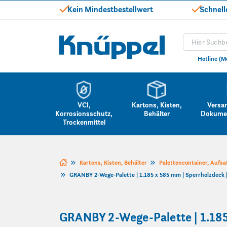
Kein Mindestbestellwert
Schnell
Produkt suc
Knüppel
Hotline (M
VCI,
Kartons, Kisten,
Versa
Korrosionsschutz,
Behälter
Dokume
Trockenmittel
Zum Inhalt springen
Kartons, Kisten, Behälter
Palettencontainer, Aufsa
GRANBY 2-Wege-Palette | 1.185 x 585 mm | Sperrholzdeck |
GRANBY 2-Wege-Palette | 1.185 