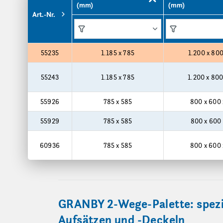
(mm)
(mm)
Art.-Nr.
Funktionen
Funktionen
Produktgrößen
55235
1.185 x 785
1.200 x 800
55243
1.185 x 785
1.200 x 800
55926
785 x 585
800 x 600 
55929
785 x 585
800 x 600 
60936
785 x 585
800 x 600 
GRANBY 2-Wege-Palette: spezie
Aufsätzen und -Deckeln