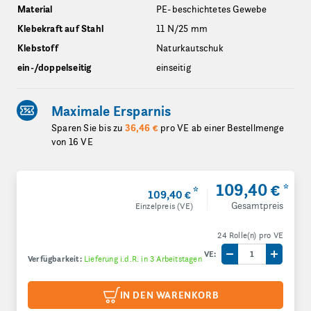
Material
PE-beschichtetes Gewebe
Klebekraft auf Stahl
11 N/25 mm
Klebstoff
Naturkautschuk
ein-/doppelseitig
einseitig
Maximale Ersparnis
Sparen Sie bis zu
36,46 €
pro VE ab einer Bestellmenge
von 16 VE
109,40 €
*
*
109,40 €
Gesamtpreis
Einzelpreis (VE)
24 Rolle(n) pro VE
VE:
Verfügbarkeit:
Lieferung i.d.R. in 3 Arbeitstagen
Menge um eine V
Menge 
IN DEN WARENKORB