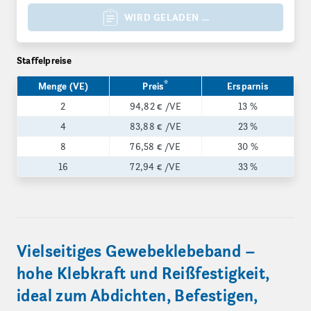
WIRD GELADEN …
Staffelpreise
*
Menge (VE)
Preis
Ersparnis
2
94,82 €
/VE
13 %
4
83,88 €
/VE
23 %
8
76,58 €
/VE
30 %
16
72,94 €
/VE
33 %
Vielseitiges Gewebeklebeband –
hohe Klebkraft und Reißfestigkeit,
ideal zum Abdichten, Befestigen,