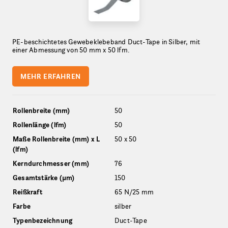
PE-beschichtetes Gewebeklebeband Duct-Tape in Silber, mit
einer Abmessung von 50 mm x 50 lfm.
MEHR ERFAHREN
Rollenbreite (mm)
50
Rollenlänge (lfm)
50
Maße Rollenbreite (mm) x L
50 x 50
(lfm)
Kerndurchmesser (mm)
76
Gesamtstärke (µm)
150
Reißkraft
65 N/25 mm
Farbe
silber
Typenbezeichnung
Duct-Tape