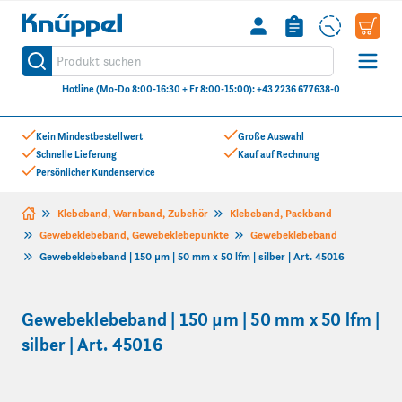
Knüppel
Produkt suchen
Suche
Hotline (Mo-Do 8:00-16:30 + Fr 8:00-15:00): +43 2236 677638-0
Zum Inhalt springen
Kein Mindestbestellwert
Große Auswahl
Schnelle Lieferung
Kauf auf Rechnung
Persönlicher Kundenservice
Klebeband, Warnband, Zubehör
Klebeband, Packband
Gewebeklebeband, Gewebeklebepunkte
Gewebeklebeband
Gewebeklebeband | 150 µm | 50 mm x 50 lfm | silber | Art. 45016
Gewebeklebeband | 150 µm | 50 mm x 50 lfm |
silber | Art. 45016