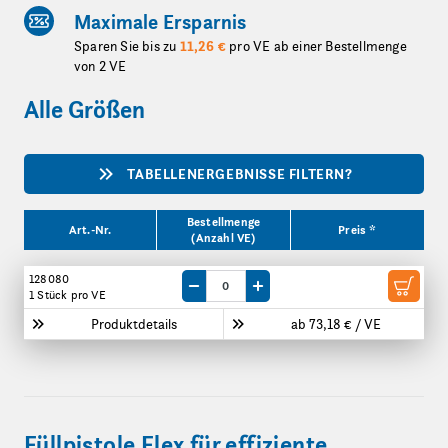
Maximale Ersparnis
Sparen Sie bis zu
11,26 €
pro VE ab einer Bestellmenge
von 2 VE
Alle Größen
TABELLENERGEBNISSE FILTERN?
Produktgrößen
Bestellmenge
Art.-Nr.
Preis *
(Anzahl VE)
128080
Menge um eine VE reduzieren
Menge um eine VE erhöhen
1 Stück
pro VE
Produktdetails
ab 73,18 € / VE
Füllpistole Flex für effiziente