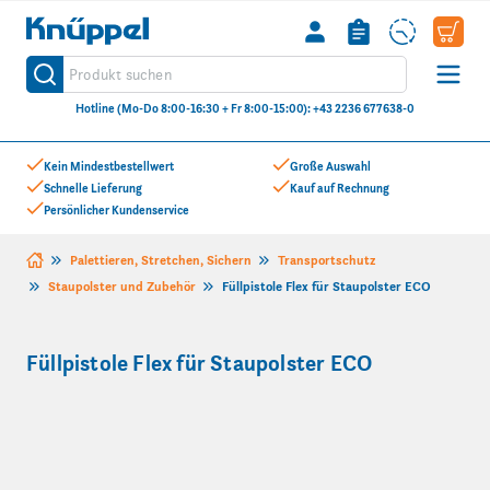
Knüppel
Produkt suchen
Suche
Hotline (Mo-Do 8:00-16:30 + Fr 8:00-15:00): +43 2236 677638-0
Zum Inhalt springen
Kein Mindestbestellwert
Große Auswahl
Schnelle Lieferung
Kauf auf Rechnung
Persönlicher Kundenservice
Palettieren, Stretchen, Sichern
Transportschutz
Staupolster und Zubehör
Füllpistole Flex für Staupolster ECO
Füllpistole Flex für Staupolster ECO