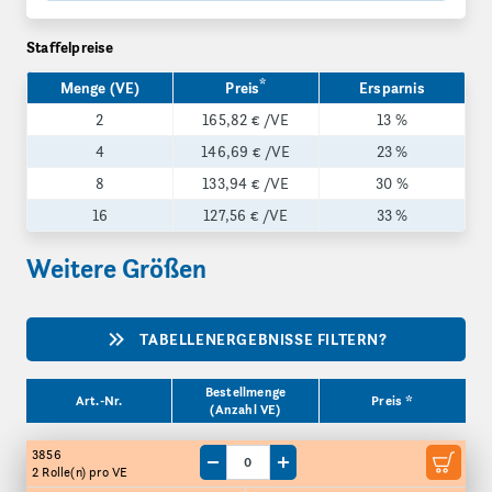
Staffelpreise
*
Menge (VE)
Preis
Ersparnis
2
165,82 €
/VE
13 %
4
146,69 €
/VE
23 %
8
133,94 €
/VE
30 %
16
127,56 €
/VE
33 %
Weitere Größen
TABELLENERGEBNISSE FILTERN?
Produktgrößen
Bestellmenge
Art.-Nr.
Preis *
(Anzahl VE)
3856
Menge um eine VE reduzieren
Menge um eine VE erhöhen
2 Rolle(n)
pro VE