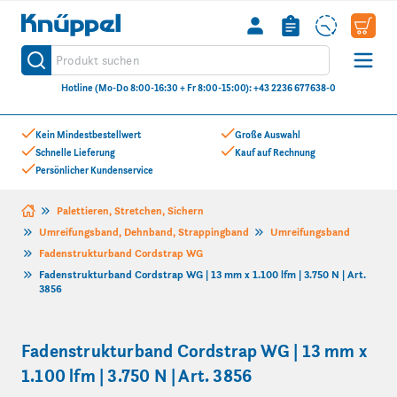
Knüppel
Produkt suchen
Suche
Hotline (Mo-Do 8:00-16:30 + Fr 8:00-15:00): +43 2236 677638-0
Zum Inhalt springen
Kein Mindestbestellwert
Große Auswahl
Schnelle Lieferung
Kauf auf Rechnung
Persönlicher Kundenservice
Palettieren, Stretchen, Sichern
Umreifungsband, Dehnband, Strappingband
Umreifungsband
Fadenstrukturband Cordstrap WG
Fadenstrukturband Cordstrap WG | 13 mm x 1.100 lfm | 3.750 N | Art.
3856
Fadenstrukturband Cordstrap WG | 13 mm x
1.100 lfm | 3.750 N | Art. 3856