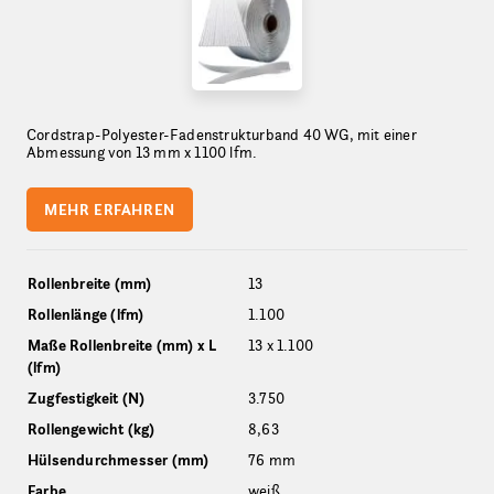
Cordstrap-Polyester-Fadenstrukturband 40 WG, mit einer
Abmessung von 13 mm x 1100 lfm.
MEHR ERFAHREN
Rollenbreite (mm)
13
Rollenlänge (lfm)
1.100
Maße Rollenbreite (mm) x L
13 x 1.100
(lfm)
Zugfestigkeit (N)
3.750
Rollengewicht (kg)
8,63
Hülsendurchmesser (mm)
76 mm
Farbe
weiß