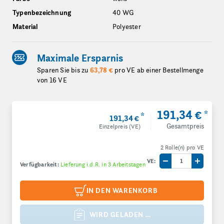
Typenbezeichnung
40 WG
Material
Polyester
Maximale Ersparnis
Sparen Sie bis zu
63,78 €
pro VE ab einer Bestellmenge
von 16 VE
191,34 €
*
*
191,34 €
Gesamtpreis
Einzelpreis (VE)
2 Rolle(n) pro VE
VE:
Verfügbarkeit:
Lieferung i.d.R. in 3 Arbeitstagen
Menge um eine V
Menge 
IN DEN WARENKORB
WIRD GELADEN …