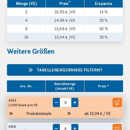
*
Menge (VE)
Preis
Ersparnis
2
16,95 €
/VE
13 %
4
14,99 €
/VE
23 %
8
13,69 €
/VE
30 %
16
13,04 €
/VE
33 %
Weitere Größen
TABELLENERGEBNISSE FILTERN?
Produktgrößen
Bestellmenge
Art.-Nr.
Preis *
(Anzahl VE)
4305
Menge um eine VE reduzieren
Menge um eine VE erhöhen
1.000 Stück
pro VE
Produktdetails
ab 13,04 € / VE
4316