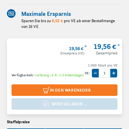
Maximale Ersparnis
Sparen Sie bis zu
6,52 €
pro VE ab einer Bestellmenge
von 16 VE
19,56 €
*
*
19,56 €
Gesamtpreis
Einzelpreis (VE)
1.000 Stück pro VE
VE:
Verfügbarkeit:
Lieferung i.d.R. in 3 Arbeitstagen
Menge um eine V
Menge 
IN DEN WARENKORB
WIRD GELADEN …
Staffelpreise